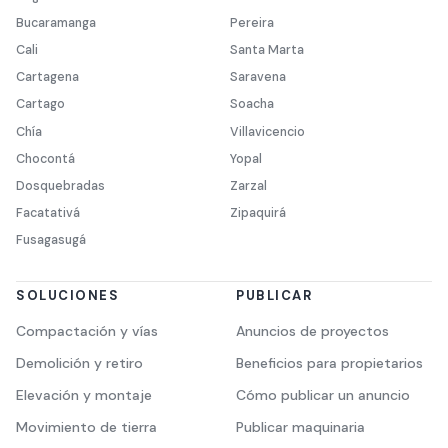
Bucaramanga
Pereira
Cali
Santa Marta
Cartagena
Saravena
Cartago
Soacha
Chía
Villavicencio
Chocontá
Yopal
Dosquebradas
Zarzal
Facatativá
Zipaquirá
Fusagasugá
SOLUCIONES
PUBLICAR
Compactación y vías
Anuncios de proyectos
Demolición y retiro
Beneficios para propietarios
Elevación y montaje
Cómo publicar un anuncio
Movimiento de tierra
Publicar maquinaria