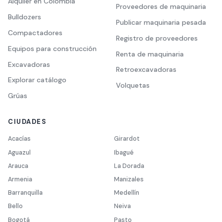
Alquiler en Colombia
Proveedores de maquinaria
Bulldozers
Publicar maquinaria pesada
Compactadores
Registro de proveedores
Equipos para construcción
Renta de maquinaria
Excavadoras
Retroexcavadoras
Explorar catálogo
Volquetas
Grúas
CIUDADES
Acacías
Girardot
Aguazul
Ibagué
Arauca
La Dorada
Armenia
Manizales
Barranquilla
Medellín
Bello
Neiva
Bogotá
Pasto