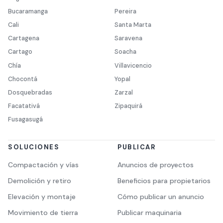
Bucaramanga
Pereira
Cali
Santa Marta
Cartagena
Saravena
Cartago
Soacha
Chía
Villavicencio
Chocontá
Yopal
Dosquebradas
Zarzal
Facatativá
Zipaquirá
Fusagasugá
SOLUCIONES
PUBLICAR
Compactación y vías
Anuncios de proyectos
Demolición y retiro
Beneficios para propietarios
Elevación y montaje
Cómo publicar un anuncio
Movimiento de tierra
Publicar maquinaria