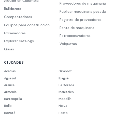
Alquiler en Colombia
Proveedores de maquinaria
Bulldozers
Publicar maquinaria pesada
Compactadores
Registro de proveedores
Equipos para construcción
Renta de maquinaria
Excavadoras
Retroexcavadoras
Explorar catálogo
Volquetas
Grúas
CIUDADES
Acacías
Girardot
Aguazul
Ibagué
Arauca
La Dorada
Armenia
Manizales
Barranquilla
Medellín
Bello
Neiva
Bogotá
Pasto