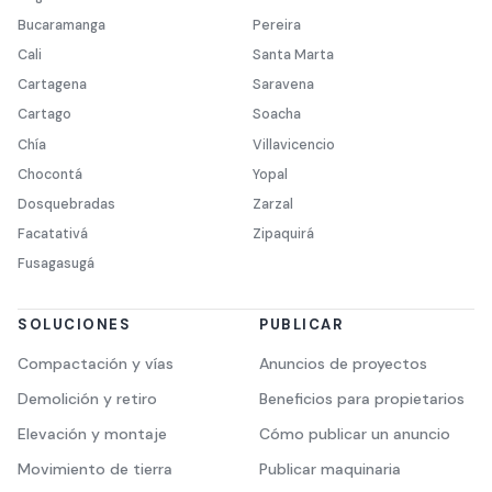
Bucaramanga
Pereira
Cali
Santa Marta
Cartagena
Saravena
Cartago
Soacha
Chía
Villavicencio
Chocontá
Yopal
Dosquebradas
Zarzal
Facatativá
Zipaquirá
Fusagasugá
SOLUCIONES
PUBLICAR
Compactación y vías
Anuncios de proyectos
Demolición y retiro
Beneficios para propietarios
Elevación y montaje
Cómo publicar un anuncio
Movimiento de tierra
Publicar maquinaria