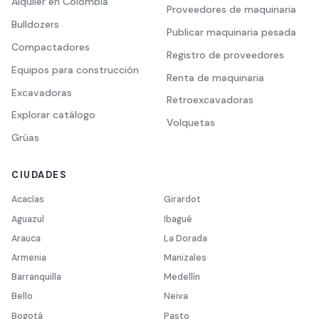
Alquiler en Colombia
Proveedores de maquinaria
Bulldozers
Publicar maquinaria pesada
Compactadores
Registro de proveedores
Equipos para construcción
Renta de maquinaria
Excavadoras
Retroexcavadoras
Explorar catálogo
Volquetas
Grúas
CIUDADES
Acacías
Girardot
Aguazul
Ibagué
Arauca
La Dorada
Armenia
Manizales
Barranquilla
Medellín
Bello
Neiva
Bogotá
Pasto