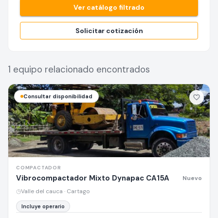
Ver catálogo filtrado
Solicitar cotización
1
equipo relacionado
encontrados
Consultar disponibilidad
COMPACTADOR
Vibrocompactador Mixto Dynapac CA15A
Nuevo
◷
Valle del cauca · Cartago
Incluye operario