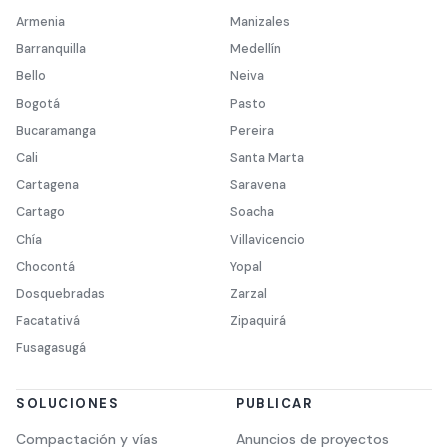
Armenia
Manizales
Barranquilla
Medellín
Bello
Neiva
Bogotá
Pasto
Bucaramanga
Pereira
Cali
Santa Marta
Cartagena
Saravena
Cartago
Soacha
Chía
Villavicencio
Chocontá
Yopal
Dosquebradas
Zarzal
Facatativá
Zipaquirá
Fusagasugá
SOLUCIONES
PUBLICAR
Compactación y vías
Anuncios de proyectos